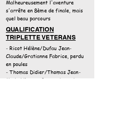
Malheureusement l'aventure
s'arrête en 8ème de finale, mais
quel beau parcours
QUALIFICATION
TRIPLETTE VETERANS
- Ricot Hélène/Dufau Jean-
Claude/Gratianne Fabrice, perdu
en poules
- Thomas Didier/Thomas Jean-
Michel/Duriez Bernard, perdu en
poules
- Martin Alain/Bagat
Henri/Jaudeau Rudi, perdu en
poules
- Tauby Bruno/Magimel
Eric/Marine Denis, perdu 1ière